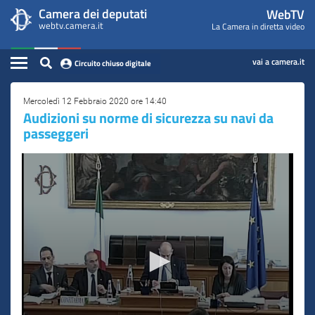
WebTV
Vai
Vai
Camera dei deputati
WebTV
Home
al
al
webtv.camera.it
La Camera in diretta video
Camera
contenuto
menu
Assemblea
principale
di
dei
Contenuto
navigazione
vai a camera.it
Circuito chiuso digitale
Presidente
Deputati
Commissioni
Mercoledì 12 Febbraio 2020 ore 14:40
Audizioni su norme di sicurezza su navi da
passeggeri
Eventi
Conferenze Stampa
Cerca
Circuito chiuso digitale