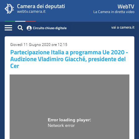
WebTV
Vai
Vai
Camera dei deputati
WebTV
Home
al
al
webtv.camera.it
La Camera in diretta video
Camera
contenuto
menu
Assemblea
principale
di
dei
Contenuto
navigazione
vai a camera.it
Circuito chiuso digitale
Presidente
Deputati
Commissioni
Giovedì 11 Giugno 2020 ore 12:15
Partecipazione Italia a programma Ue 2020 -
Audizione Vladimiro Giacché, presidente del
Eventi
Cer
Conferenze Stampa
Cerca
Circuito chiuso digitale
Error loading player:
Network error