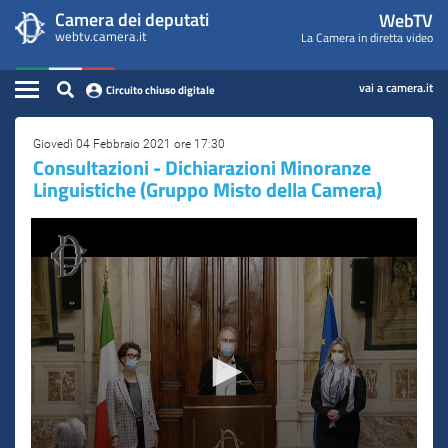
WebTV
Vai
Vai
Camera dei deputati
WebTV
Home
al
al
webtv.camera.it
La Camera in diretta video
Camera
contenuto
menu
Assemblea
principale
di
dei
Contenuto
navigazione
vai a camera.it
Circuito chiuso digitale
Presidente
Deputati
Commissioni
Giovedì 04 Febbraio 2021 ore 17:30
Consultazioni - Dichiarazioni Minoranze
Linguistiche (Gruppo Misto della Camera)
Eventi
Conferenze Stampa
Cerca
Circuito chiuso digitale