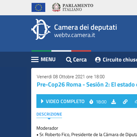
WebTV
Vai
Vai
Home
al
al
Camera
contenuto
menu
Assemblea
principale
di
dei
Camera dei deputati
navigazione
Presidente
webtv.camera.it
Deputati
Commissioni
Eventi
Cerca
MENU
Circuito chius
Contenuto
Conferenze
Stampa
Venerdì 08 Ottobre 2021 ore 18:00
Pre-Cop26 Roma - Sesión 2: El estado 
Cerca
VIDEO COMPLETO
18:00
Circuito
chiuso
DESCRIZIONE
digitale
Moderador
• Sr. Roberto Fico, Presidente de la Cámara de Diputa