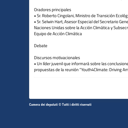
Oradores principales
• Sr. Roberto Cingolani, Ministro de Transición Ecológi
• Sr. Selwin Hart, Asesor Especial del Secretario Gene
Naciones Unidas sobre la Acción Climática y Subsecr
Equipo de Acción Climática
Debate
Discursos motivacionales
• Un líder juvenil que informará sobre las conclusione
propuestas de la reunión “Youth4Climate: Driving Amb
en Milán en 2021
-
Federica GASBARRO
Sra.
-
Daniele GUADAGNOLO
Sr.
Altri
Camera dei deputati © Tutti i diritti riservati
Fine
Vai
Vai
link
al
al
contenuto
contenuto
menu