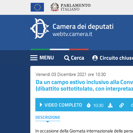
WebTV
Vai
Vai
Home
al
al
Camera
contenuto
menu
Assemblea
principale
di
dei
Camera dei deputati
navigazione
Presidente
webtv.camera.it
Deputati
Commissioni
Eventi
Cerca
MENU
Circuito chius
Contenuto
Conferenze
Stampa
Venerdì 03 Dicembre 2021 ore 10:30
Da un campo estivo inclusivo alla Conve
Cerca
(dibattito sottotitolato, con interpretaz
Circuito
VIDEO COMPLETO
10:30
chiuso
digitale
DESCRIZIONE
In occasione della Giornata internazionale delle perso