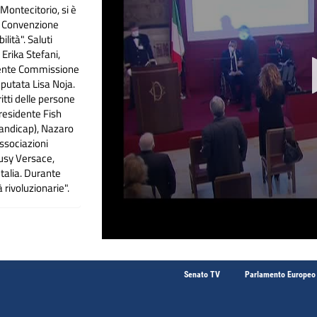
 Montecitorio, si è
la Convenzione
lità". Saluti
 Erika Stefani,
sidente Commissione
eputata Lisa Noja.
itti delle persone
Presidente Fish
handicap), Nazaro
ssociazioni
iusy Versace,
 Italia. Durante
à rivoluzionarie".
Senato TV
Parlamento Europeo