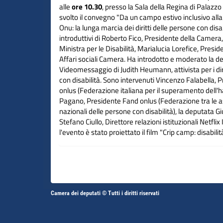
alle
ore 10.30
, presso la Sala della Regina di Palazzo
svolto il convegno "Da un campo estivo inclusivo al
Onu: la lunga marcia dei diritti delle persone con disabi
introduttivi di Roberto Fico, Presidente della Camera,
Ministra per le Disabilità, Marialucia Lorefice, Pre
Affari sociali Camera. Ha introdotto e moderato la d
Videomessaggio di Judith Heumann, attivista per i dir
con disabilità. Sono intervenuti Vincenzo Falabella, 
onlus (Federazione italiana per il superamento dell'
Pagano, Presidente Fand onlus (Federazione tra le a
nazionali delle persone con disabilità), la deputata G
Stefano Ciullo, Direttore relazioni istituzionali Netflix
l'evento è stato proiettato il film "Crip camp: disabilit
Altri
Camera dei deputati © Tutti i diritti riservati
Fine
Vai
Vai
link
al
al