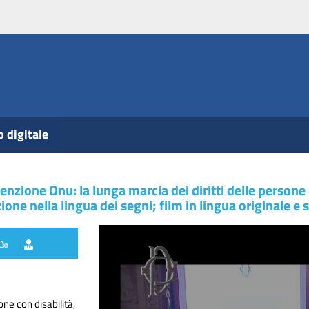
o digitale
nzione Onu: la lunga marcia dei diritti delle persone 
ione nella lingua dei segni; film in lingua originale e s
ne con disabilità,