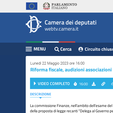
WebTV
Vai
Vai
Home
al
al
Camera
contenuto
menu
Assemblea
principale
di
dei
Camera dei deputati
navigazione
Presidente
webtv.camera.it
Deputati
Commissioni
Eventi
Cerca
MENU
Circuito chius
Contenuto
Conferenze
Stampa
Lunedì 22 Maggio 2023 ore 16:00
Riforma fiscale, audizioni associazioni
Cerca
VIDEO COMPLETO
16:00
Circuito
chiuso
DESCRIZIONE
digitale
La commissione Finanze, nell’ambito dell’esame del 
della proposta di legge recanti “Delega al Governo pe