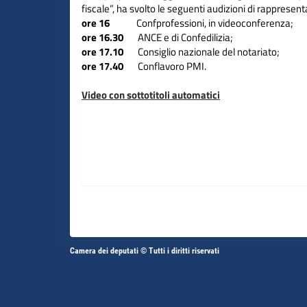
fiscale”, ha svolto le seguenti audizioni di rappresenta
ore 16
Confprofessioni, in videoconferenza;
ore 16.30
ANCE e di Confedilizia;
ore 17.10
Consiglio nazionale del notariato;
ore 17.40
Conflavoro PMI.
Video con sottotitoli automatici
Altri
Camera dei deputati © Tutti i diritti riservati
Fine
Vai
Vai
link
al
al
contenuto
contenuto
menu