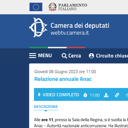
WebTV
Vai
Vai
Home
al
al
Camera
contenuto
menu
Assemblea
principale
di
dei
Camera dei deputati
navigazione
Presidente
webtv.camera.it
Deputati
Commissioni
Eventi
Cerca
MENU
Circuito chius
Contenuto
Conferenze
Stampa
Giovedì 08 Giugno 2023 ore 11:00
Relazione annuale Anac
Cerca
VIDEO COMPLETO
11:00
Circuito
chiuso
DESCRIZIONE
digitale
Alle
ore 11
, presso la Sala della Regina, si è svolta l
Anac - Autorità nazionale anticorruzione. Ha illustrato