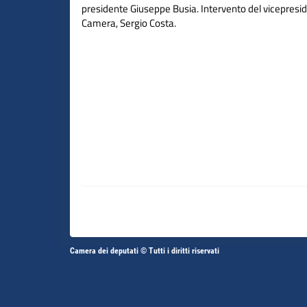
presidente Giuseppe Busia. Intervento del vicepresid
Camera, Sergio Costa.
Altri
Camera dei deputati © Tutti i diritti riservati
Fine
Vai
Vai
link
al
al
contenuto
contenuto
menu