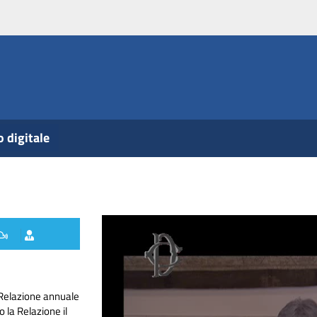
o digitale
a Relazione annuale
 la Relazione il