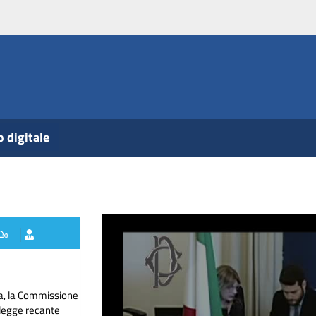
o digitale
ra, la Commissione
 legge recante