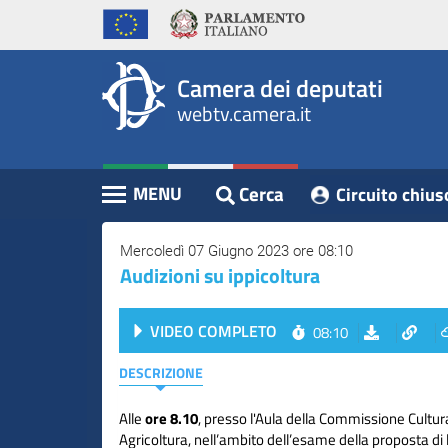
WebTV
Vai
Vai
Home
al
al
Camera
contenuto
menu
Assemblea
principale
di
dei
Camera dei deputati
navigazione
Presidente
webtv.camera.it
Deputati
Commissioni
Eventi
Cerca
MENU
Circuito chius
Contenuto
Conferenze
Stampa
Mercoledì 07 Giugno 2023 ore 08:10
Audizioni su ippicoltura
Cerca
VIDEO COMPLETO
08:10
Circuito
chiuso
DESCRIZIONE
digitale
Alle
ore 8.10
, presso l'Aula della Commissione Cultu
Agricoltura, nell’ambito dell’esame della proposta di