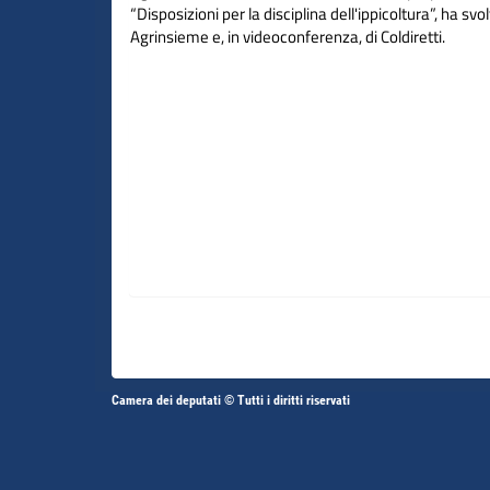
“Disposizioni per la disciplina dell'ippicoltura”, ha svol
Agrinsieme e, in videoconferenza, di Coldiretti.
Altri
Camera dei deputati © Tutti i diritti riservati
Fine
Vai
Vai
link
al
al
contenuto
contenuto
menu