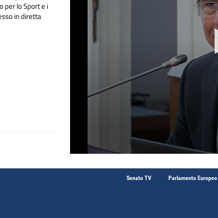
o per lo Sport e i
sso in diretta
Senato TV
Parlamento Europeo