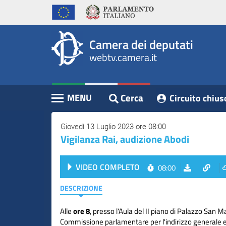
WebTV
Vai
Vai
Home
al
al
Camera
contenuto
menu
Assemblea
principale
di
dei
Camera dei deputati
navigazione
Presidente
webtv.camera.it
Deputati
Commissioni
Eventi
Cerca
MENU
Circuito chius
Contenuto
Conferenze
Stampa
Giovedì 13 Luglio 2023 ore 08:00
Vigilanza Rai, audizione Abodi
Cerca
VIDEO COMPLETO
08:00
Circuito
chiuso
DESCRIZIONE
digitale
Alle
ore 8
, presso l'Aula del II piano di Palazzo San M
Commissione parlamentare per l'indirizzo generale e 