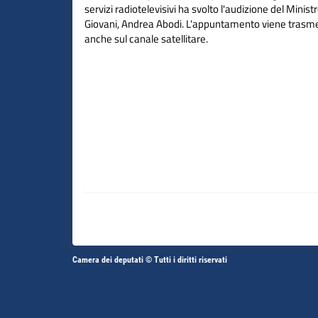
servizi radiotelevisivi ha svolto l'audizione del Ministr
Giovani, Andrea Abodi. L'appuntamento viene trasme
anche sul canale satellitare.
Altri
Camera dei deputati © Tutti i diritti riservati
Fine
Vai
Vai
link
al
al
contenuto
contenuto
menu