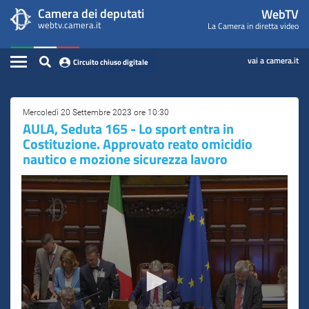
WebTV
Vai
Vai
Camera dei deputati
WebTV
Home
al
al
webtv.camera.it
La Camera in diretta video
Camera
contenuto
menu
Assemblea
principale
di
dei
Contenuto
navigazione
vai a camera.it
Circuito chiuso digitale
Presidente
Deputati
Commissioni
Mercoledì 20 Settembre 2023 ore 10:30
AULA, Seduta 165 - Lo sport entra in
Eventi
Costituzione. Approvato reato omicidio
nautico e mozione sicurezza lavoro
Conferenze Stampa
Cerca
Circuito chiuso digitale