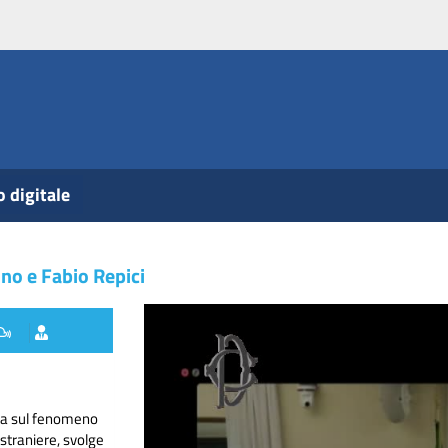
o digitale
ino e Fabio Repici
ta sul fenomeno
 straniere, svolge