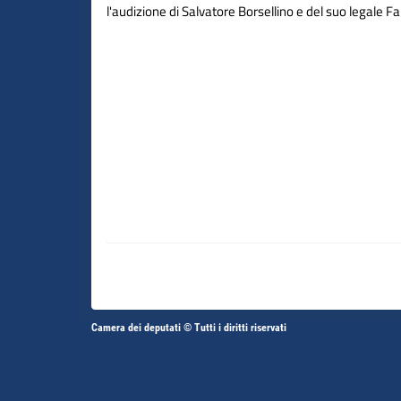
l'audizione di Salvatore Borsellino e del suo legale Fa
Altri
Camera dei deputati © Tutti i diritti riservati
Fine
Vai
Vai
link
al
al
contenuto
contenuto
menu