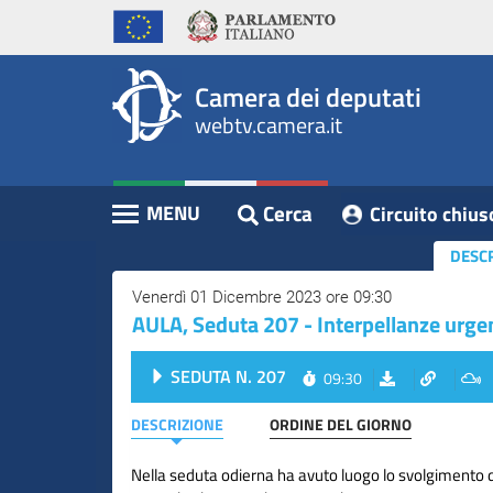
WebTV
Vai
Vai
Home
al
al
Camera
contenuto
menu
Assemblea
principale
di
dei
Camera dei deputati
navigazione
Presidente
webtv.camera.it
Deputati
Commissioni
Eventi
Cerca
MENU
Circuito chius
Contenuto
Conferenze
DESC
Stampa
Venerdì 01 Dicembre 2023 ore 09:30
AULA, Seduta 207 - Interpellanze urge
Cerca
Circuito
SEDUTA N. 207
09:30
chiuso
digitale
DESCRIZIONE
ORDINE DEL GIORNO
Nella seduta odierna ha avuto luogo lo svolgimento d