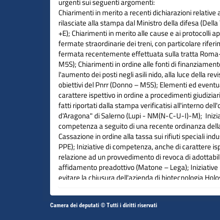
urgenti sui seguenti argomenti:
Chiarimenti in merito a recenti dichiarazioni relative
rilasciate alla stampa dal Ministro della difesa (Del
+E); Chiarimenti in merito alle cause e ai protocolli app
fermate straordinarie dei treni, con particolare rife
fermata recentemente effettuata sulla tratta Roma-N
M5S); Chiarimenti in ordine alle fonti di finanziament
l'aumento dei posti negli asili nido, alla luce della rev
obiettivi del Pnrr (Donno – M5S); Elementi ed eventual
carattere ispettivo in ordine a procedimenti giudiziari
fatti riportati dalla stampa verificatisi all'interno del
d'Aragona" di Salerno (Lupi - NM(N-C-U-I)-M); Inizia
competenza a seguito di una recente ordinanza della
Cassazione in ordine alla tassa sui rifiuti speciali indu
PPE); Iniziative di competenza, anche di carattere isp
relazione ad un provvedimento di revoca di adottabili
affidamento preadottivo (Matone – Lega); Iniziative 
evitare la chiusura dell'azienda di biotecnologia Hol
avanzate S.r.l. (Vaccari - PD-IDP); Iniziative volte all
dell'autorizzazione ad Edison S.p.a. per l'installazione
Altri
Camera dei deputati © Tutti i diritti riservati
deposito di Gnl all'interno del porto di Brindisi (Trave
Vai
Vai