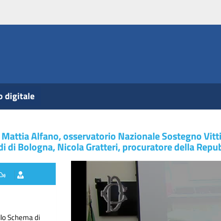
o digitale
 Mattia Alfano, osservatorio Nazionale Sostegno Vitti
di di Bologna, Nicola Gratteri, procuratore della Repub
llo Schema di