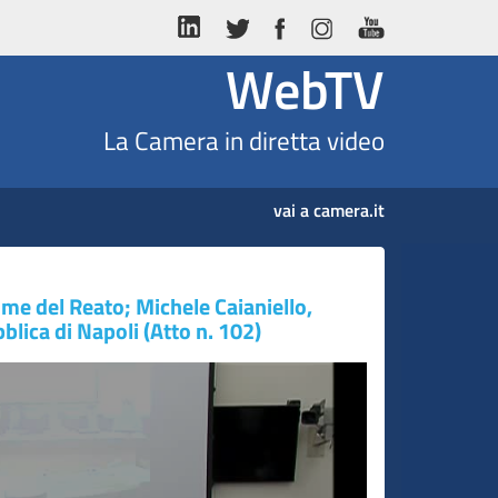
WebTV
La Camera in diretta video
vai a camera.it
me del Reato; Michele Caianiello,
blica di Napoli (Atto n. 102)