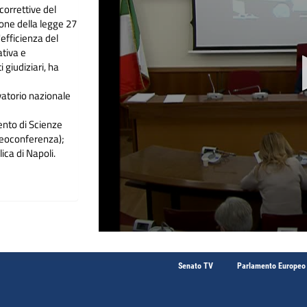
correttive del
ione della legge 27
efficienza del
ativa e
 giudiziari, ha
atorio nazionale
ento di Scienze
ideoconferenza);
ica di Napoli.
Senato TV
Parlamento Europeo