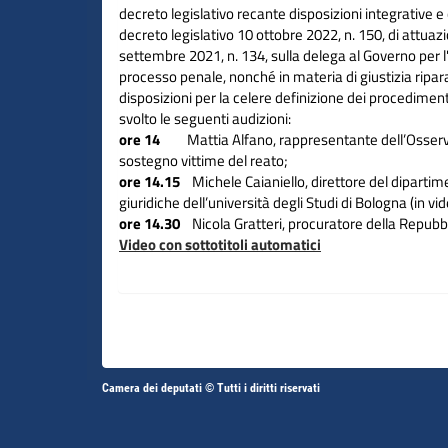
decreto legislativo recante disposizioni integrative e 
decreto legislativo 10 ottobre 2022, n. 150, di attuaz
settembre 2021, n. 134, sulla delega al Governo per l'
processo penale, nonché in materia di giustizia ripar
disposizioni per la celere definizione dei procedimenti
svolto le seguenti audizioni:
ore 14
Mattia Alfano, rappresentante dell’Osserv
sostegno vittime del reato;
ore 14.15
Michele Caianiello, direttore del dipartim
giuridiche dell’università degli Studi di Bologna (in v
ore 14.30
Nicola Gratteri, procuratore della Repubbl
Video con sottotitoli automatici
Altri
Camera dei deputati © Tutti i diritti riservati
Fine
Vai
Vai
link
al
al