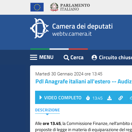
WebTV
Vai
Vai
Home
al
al
Camera
contenuto
menu
Assemblea
principale
di
dei
Camera dei deputati
navigazione
Presidente
webtv.camera.it
Deputati
Commissioni
Eventi
Cerca
MENU
Circuito chius
Contenuto
Conferenze
Stampa
Martedì 30 Gennaio 2024 ore 13:45
Pdl Anagrafe italiani all'estero -- Au
Cerca
VIDEO COMPLETO
13:45
Circuito
chiuso
DESCRIZIONE
digitale
Alle
ore 13.45
, la Commissione Finanze, nell'ambito 
proposte di legge in materia di equiparazione del reg