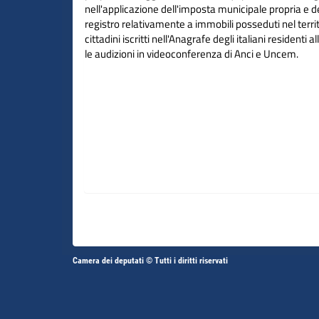
nell'applicazione dell'imposta municipale propria e d
registro relativamente a immobili posseduti nel terri
cittadini iscritti nell'Anagrafe degli italiani residenti a
le audizioni in videoconferenza di Anci e Uncem.
Altri
Camera dei deputati © Tutti i diritti riservati
Fine
Vai
Vai
link
al
al
contenuto
contenuto
menu