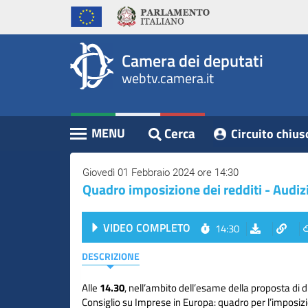
WebTV
Vai
Vai
Home
al
al
Camera
contenuto
menu
Assemblea
principale
di
dei
Camera dei deputati
navigazione
Presidente
webtv.camera.it
Deputati
Commissioni
Eventi
Cerca
MENU
Circuito chius
Contenuto
Conferenze
Stampa
Giovedì 01 Febbraio 2024 ore 14:30
Quadro imposizione dei redditi - Audi
Cerca
VIDEO COMPLETO
14:30
Circuito
chiuso
DESCRIZIONE
digitale
Alle
14.30
, nell’ambito dell’esame della proposta di di
Consiglio su Imprese in Europa: quadro per l’imposizi