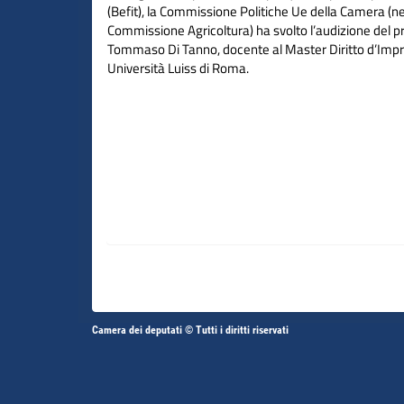
(Befit), la Commissione Politiche Ue della Camera (nel
Commissione Agricoltura) ha svolto l’audizione del p
Tommaso Di Tanno, docente al Master Diritto d’Imp
Università Luiss di Roma.
Altri
Camera dei deputati © Tutti i diritti riservati
Fine
Vai
Vai
link
al
al
contenuto
contenuto
menu