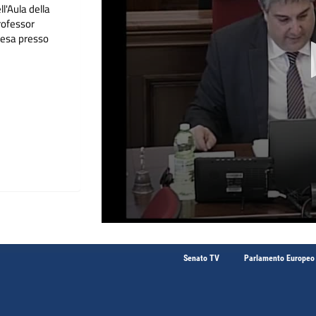
l'Aula della
rofessor
resa presso
Senato TV
Parlamento Europeo