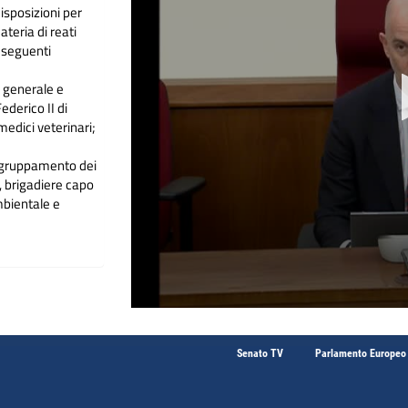
isposizioni per
ateria di reati
e seguenti
 generale e
ederico II di
edici veterinari;
aggruppamento dei
, brigadiere capo
mbientale e
tto penale presso
Senato TV
Parlamento Europeo