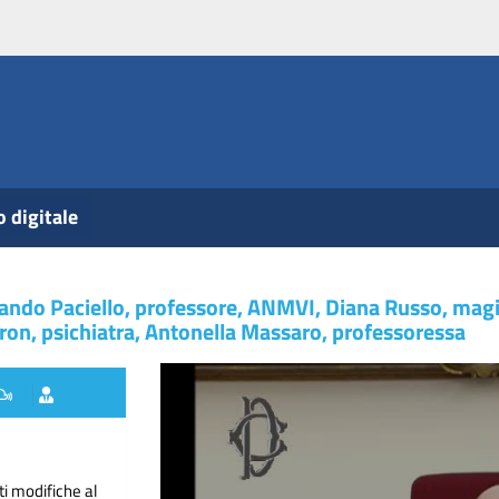
o digitale
rlando Paciello, professore, ANMVI, Diana Russo, magi
aron, psichiatra, Antonella Massaro, professoressa
ti modifiche al