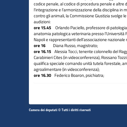
codice penale, al codice di procedura penale e altre d
l'integrazione e l'armonizzazione della disciplina in m
contro gli animali, la Commissione Giustizia svolge l
audizioni:
ore 15.45
Orlando Paciello, professore di patologia
anatomia patologica veterinaria presso l’Università F
Napoli e rappresentanti dell’associazione nazionale m
ore 16
Diana Russo, magistrato;
ore 16.15
Alessia Tocci, tenente colonnello del R
Carabinieri Cites (in videoconferenza), Rossano Tozzi
qualifica speciale comando unità tutela forestale, a
agroalimentare (in videoconferenza);
ore 16.30
Federico Boaron, psichiatra;
ore 16.40
Antonella Massaro, professoressa di diri
l’Università degli studi Roma Tre.
Altri
Camera dei deputati © Tutti i diritti riservati
Fine
Vai
Vai
link
al
al