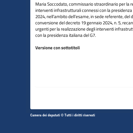
Maria Soccodato, commissario straordinario per la re
interventi infrastrutturali connessi con la presidenza 
2024, nell’ambito dell’esame, in sede referente, del d
conversione del decreto 19 gennaio 2024, n. 5, recan
urgenti per la realizzazione degli interventi infrastru
con la presidenza italiana del G7.
Versione con sottotitoli
Altri
Camera dei deputati © Tutti i diritti riservati
Fine
Vai
Vai
link
al
al