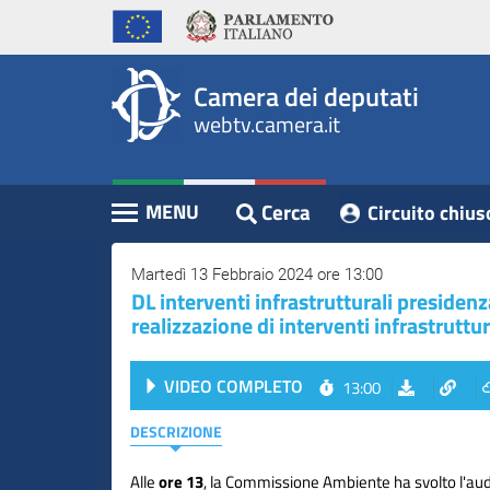
WebTV
Vai
Vai
Home
al
al
Camera
contenuto
menu
Assemblea
principale
di
dei
Camera dei deputati
navigazione
Presidente
webtv.camera.it
Deputati
Commissioni
Eventi
Cerca
MENU
Circuito chius
Contenuto
Conferenze
Stampa
Martedì 13 Febbraio 2024 ore 13:00
DL interventi infrastrutturali presiden
Cerca
realizzazione di interventi infrastruttu
Circuito
VIDEO COMPLETO
13:00
chiuso
digitale
DESCRIZIONE
Alle
ore 13
, la Commissione Ambiente ha svolto l'audi