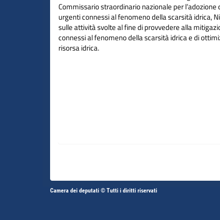
Commissario straordinario nazionale per l’adozione d
urgenti connessi al fenomeno della scarsità idrica, N
sulle attività svolte al fine di provvedere alla mitigaz
connessi al fenomeno della scarsità idrica e di ottimi
risorsa idrica.
Altri
Camera dei deputati © Tutti i diritti riservati
Fine
Vai
Vai
link
al
al