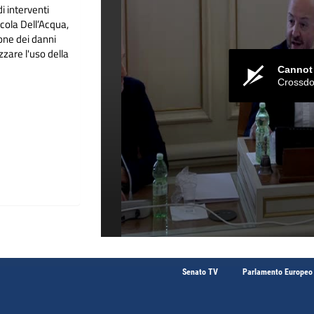
i interventi
icola Dell’Acqua,
ione dei danni
zzare l'uso della
Cannot
Crossdo
Senato TV
Parlamento Europeo