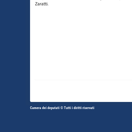
Zaratti.
Altri
Camera dei deputati © Tutti i diritti riservati
Fine
Vai
Vai
link
al
al
contenuto
contenuto
menu