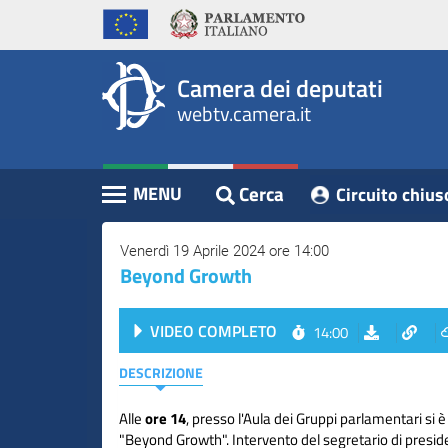
WebTV
Vai
Vai
Home
al
al
Camera
contenuto
menu
Assemblea
principale
di
dei
Camera dei deputati
navigazione
Presidente
webtv.camera.it
Deputati
Commissioni
Eventi
Cerca
MENU
Circuito chius
Contenuto
Conferenze
Stampa
Venerdì 19 Aprile 2024 ore 14:00
Beyond Growth
Cerca
VIDEO COMPLETO
14:00
Circuito
chiuso
DESCRIZIONE
digitale
Alle
ore 14
, presso l'Aula dei Gruppi parlamentari si è
"Beyond Growth". Intervento del segretario di presid