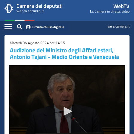
WebTV
Vai
Vai
Camera dei deputati
WebTV
Home
al
al
webtv.camera.it
La Camera in diretta video
Camera
contenuto
menu
Assemblea
principale
di
dei
Contenuto
navigazione
vai a camera.it
Circuito chiuso digitale
Presidente
Deputati
Commissioni
Martedì 06 Agosto 2024 ore 14:15
Audizione del Ministro degli Affari esteri,
Antonio Tajani - Medio Oriente e Venezuela
Eventi
Conferenze Stampa
Cerca
Circuito chiuso digitale