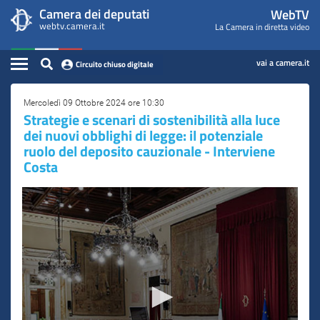
WebTV
Vai
Vai
Camera dei deputati
WebTV
Home
al
al
webtv.camera.it
La Camera in diretta video
Camera
contenuto
menu
Assemblea
principale
di
dei
Contenuto
navigazione
vai a camera.it
Circuito chiuso digitale
Presidente
Deputati
Commissioni
Mercoledì 09 Ottobre 2024 ore 10:30
Strategie e scenari di sostenibilità alla luce
dei nuovi obblighi di legge: il potenziale
Eventi
ruolo del deposito cauzionale - Interviene
Costa
Conferenze Stampa
Cerca
Circuito chiuso digitale