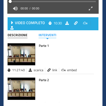
00:00
00:00
VIDEO COMPLETO
10:30
DESCRIZIONE
INTERVENTI
Parte 1
11:27:40
scarica
link
embed
Parte 2
11:27:40
scarica
link
embed