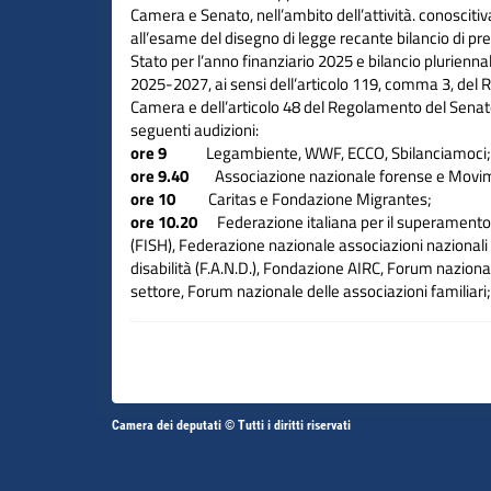
Camera e Senato, nell’ambito dell’attività. conosciti
all’esame del disegno di legge recante bilancio di pre
Stato per l’anno finanziario 2025 e bilancio pluriennale
2025-2027, ai sensi dell’articolo 119, comma 3, del
Camera e dell’articolo 48 del Regolamento del Senat
seguenti audizioni:
ore 9
Legambiente, WWF, ECCO, Sbilanciamoci
ore 9.40
Associazione nazionale forense e Movim
ore 10
Caritas e Fondazione Migrantes;
ore 10.20
Federazione italiana per il superamento 
(FISH), Federazione nazionale associazioni nazionali
disabilità (F.A.N.D.), Fondazione AIRC, Forum naziona
settore, Forum nazionale delle associazioni familiari
ore 11.10
Alleanza contro la povertà in Italia, Allean
sviluppo sostenibile (ASviS), Fondazione Gimbe;
ore 12
Federazione veterinari medici e dirigenti s
Sindacato italiano veterinari di medicina pubblica (S
ore 12.20
Anaao Assomed e Federazione nazionale 
Altri
delle professioni infermieristiche (FNOPI).
Camera dei deputati © Tutti i diritti riservati
Fine
L'appuntamento è stato trasmesso in diretta anche 
Vai
Vai
link
satellitare.
al
al