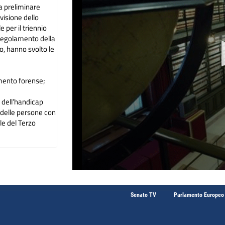
va preliminare
visione dello
 per il triennio
 Regolamento della
o, hanno svolto le
;
ento forense;
dell’handicap
 delle persone con
le del Terzo
;
za italiana per lo
anitari (FVM) e
IVEMP);
degli Ordini
Senato TV
Parlamento Europeo
sul canale