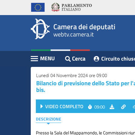
WebTV
Vai
Vai
Home
al
al
Camera
contenuto
menu
Assemblea
principale
di
dei
Camera dei deputati
navigazione
Presidente
webtv.camera.it
Deputati
Commissioni
Eventi
Cerca
MENU
Circuito chius
Contenuto
Conferenze
Stampa
Lunedì 04 Novembre 2024 ore 09:00
Bilancio di previsione dello Stato per l
Cerca
bis.
Circuito
VIDEO COMPLETO
09:00
chiuso
digitale
DESCRIZIONE
Presso la Sala del Mappamondo, le Commissioni riuni