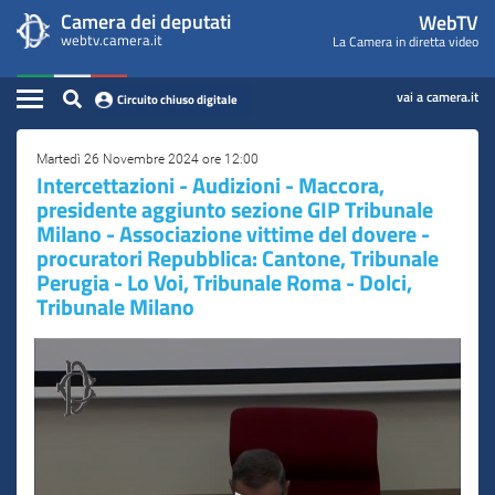
WebTV
Vai
Vai
Camera dei deputati
WebTV
Home
al
al
webtv.camera.it
La Camera in diretta video
Camera
contenuto
menu
Assemblea
principale
di
dei
Contenuto
navigazione
vai a camera.it
Circuito chiuso digitale
Presidente
Deputati
Commissioni
Martedì 26 Novembre 2024 ore 12:00
Intercettazioni - Audizioni - Maccora,
presidente aggiunto sezione GIP Tribunale
Eventi
Milano - Associazione vittime del dovere -
procuratori Repubblica: Cantone, Tribunale
Conferenze Stampa
Perugia - Lo Voi, Tribunale Roma - Dolci,
Cerca
Tribunale Milano
Circuito chiuso digitale