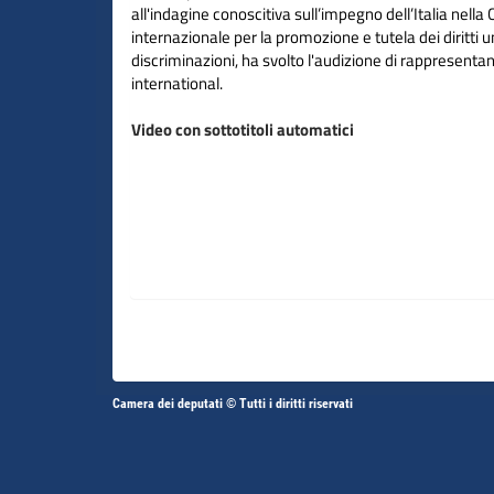
all'indagine conoscitiva sull’impegno dell’Italia nell
internazionale per la promozione e tutela dei diritti 
discriminazioni, ha svolto l'audizione di rappresenta
international.
Video con sottotitoli automatici
Altri
Camera dei deputati © Tutti i diritti riservati
Fine
Vai
Vai
link
al
al
contenuto
contenuto
menu