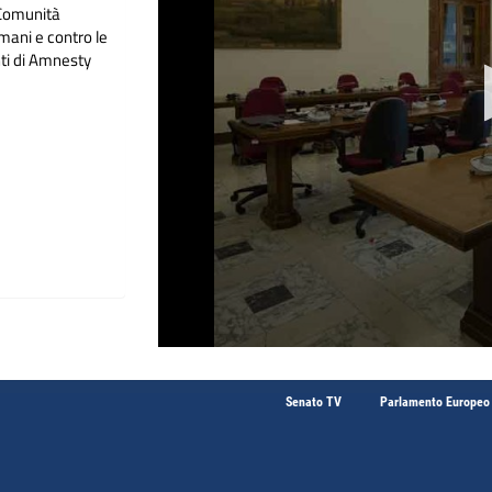
a Comunità
umani e contro le
nti di Amnesty
Senato TV
Parlamento Europeo