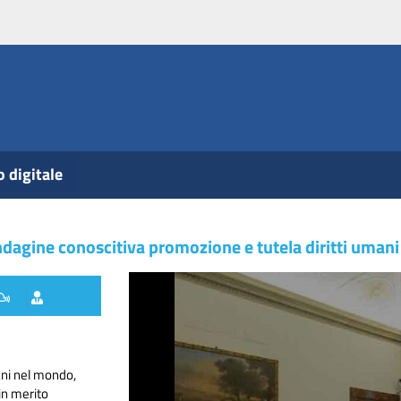
o digitale
ndagine conoscitiva promozione e tutela diritti uman
ani nel mondo,
in merito