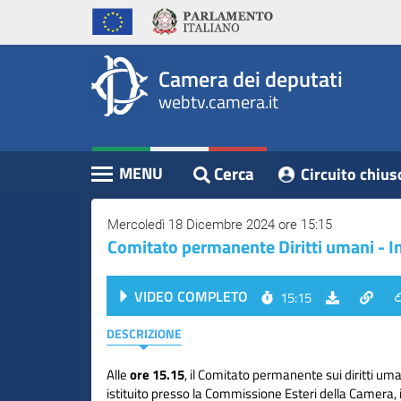
WebTV
Vai
Vai
Home
al
al
Camera
contenuto
menu
Assemblea
principale
di
dei
Camera dei deputati
navigazione
Presidente
webtv.camera.it
Deputati
Commissioni
Eventi
Cerca
MENU
Circuito chius
Contenuto
Conferenze
Stampa
Mercoledì 18 Dicembre 2024 ore 15:15
Comitato permanente Diritti umani - I
Cerca
VIDEO COMPLETO
15:15
Circuito
chiuso
DESCRIZIONE
digitale
Alle
ore 15.15
, il Comitato permanente sui diritti um
istituito presso la Commissione Esteri della Camera, 