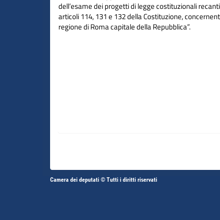
dell’esame dei progetti di legge costituzionali recant
articoli 114, 131 e 132 della Costituzione, concernenti 
regione di Roma capitale della Repubblica”.
Altri
Camera dei deputati © Tutti i diritti riservati
Fine
Vai
Vai
link
al
al
contenuto
contenuto
menu