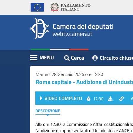
WebTV
Vai
Vai
Home
al
al
Camera
contenuto
menu
Assemblea
principale
di
dei
Camera dei deputati
navigazione
Presidente
webtv.camera.it
Deputati
Commissioni
Eventi
Cerca
MENU
Circuito chius
Contenuto
Conferenze
Stampa
Martedì 28 Gennaio 2025 ore 12:30
Roma capitale - Audizione di Unindustr
Cerca
VIDEO COMPLETO
12:30
Circuito
chiuso
DESCRIZIONE
digitale
Alle ore 12.30, la Commissione Affari costituzionali h
l'audizione di rappresentanti di Unindustria e ANCE, 