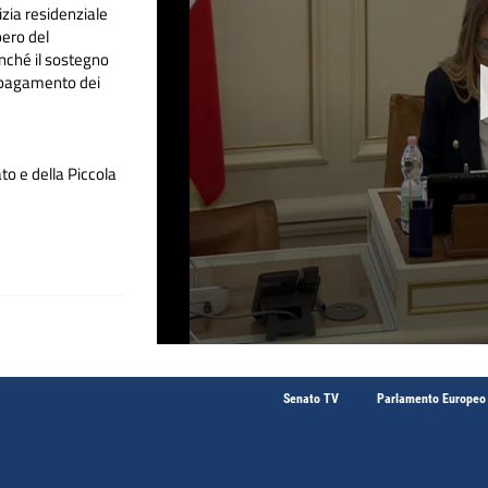
zia residenziale
pero del
onché il sostegno
el pagamento dei
o e della Piccola
Senato TV
Parlamento Europeo