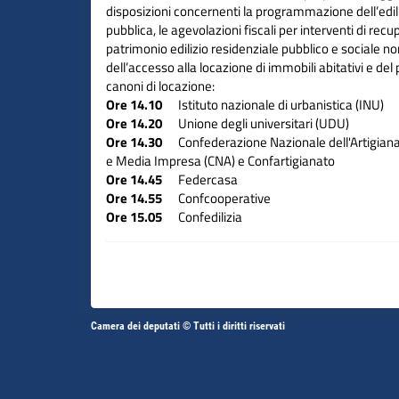
disposizioni concernenti la programmazione dell’edili
pubblica, le agevolazioni fiscali per interventi di recu
patrimonio edilizio residenziale pubblico e sociale n
dell’accesso alla locazione di immobili abitativi e d
canoni di locazione:
Ore 14.10
Istituto nazionale di urbanistica (INU)
Ore 14.20
Unione degli universitari (UDU)
Ore 14.30
Confederazione Nazionale dell'Artigianat
e Media Impresa (CNA) e Confartigianato
Ore 14.45
Federcasa
Ore 14.55
Confcooperative
Ore 15.05
Confedilizia
Ore 15.15
Rete professioni tecniche (RPT)
Altri
Camera dei deputati © Tutti i diritti riservati
Fine
Vai
Vai
link
al
al
contenuto
contenuto
menu