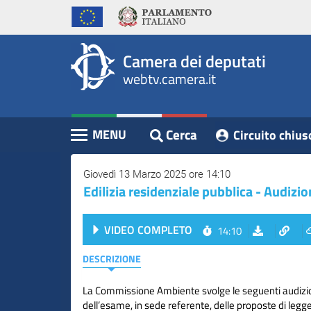
WebTV
Vai
Vai
Home
al
al
Camera
contenuto
menu
Assemblea
principale
di
dei
Camera dei deputati
navigazione
Presidente
webtv.camera.it
Deputati
Commissioni
Eventi
Cerca
MENU
Circuito chius
Contenuto
Conferenze
Stampa
Giovedì 13 Marzo 2025 ore 14:10
Edilizia residenziale pubblica - Audizi
Cerca
VIDEO COMPLETO
14:10
Circuito
chiuso
DESCRIZIONE
digitale
La Commissione Ambiente svolge le seguenti audizio
dell’esame, in sede referente, delle proposte di legg