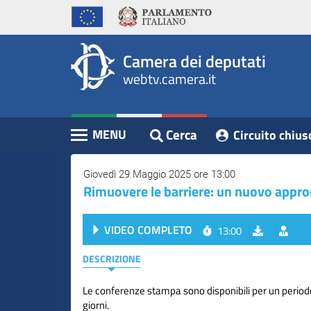
WebTV
Vai
Vai
Home
al
al
Camera
contenuto
menu
Assemblea
principale
di
dei
Camera dei deputati
navigazione
Presidente
webtv.camera.it
Deputati
Commissioni
Eventi
Cerca
MENU
Circuito chius
Contenuto
Conferenze
Stampa
Giovedì 29 Maggio 2025 ore 13:00
Rimuovere le barriere: un nuovo approc
Cerca
VIDEO COMPLETO
13:00
Circuito
chiuso
DESCRIZIONE
digitale
Le conferenze stampa sono disponibili per un perio
giorni.