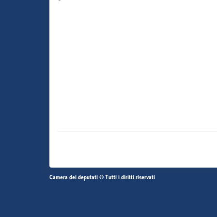
Altri
Camera dei deputati © Tutti i diritti riservati
Fine
Vai
Vai
link
al
al
contenuto
contenuto
menu