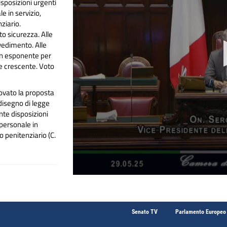
isposizioni urgenti
e in servizio,
ziario.
to sicurezza. Alle
vvedimento. Alle
i un esponente per
e crescente. Voto
ovato la proposta
disegno di legge
nte disposizioni
 personale in
o penitenziario (C.
Senato TV
Parlamento Europeo