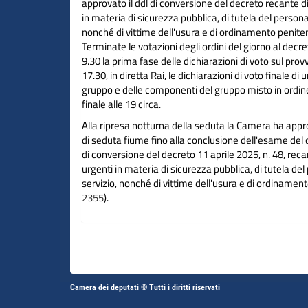
approvato il ddl di conversione del decreto recante d
in materia di sicurezza pubblica, di tutela del personal
nonché di vittime dell'usura e di ordinamento peniten
Terminate le votazioni degli ordini del giorno al decre
9.30 la prima fase delle dichiarazioni di voto sul pro
17.30, in diretta Rai, le dichiarazioni di voto finale d
gruppo e delle componenti del gruppo misto in ordin
finale alle 19 circa.
Alla ripresa notturna della seduta la Camera ha appr
di seduta fiume fino alla conclusione dell'esame del 
di conversione del decreto 11 aprile 2025, n. 48, reca
urgenti in materia di sicurezza pubblica, di tutela del
servizio, nonché di vittime dell'usura e di ordinament
2355
).
Altri
Camera dei deputati © Tutti i diritti riservati
Vai
Vai