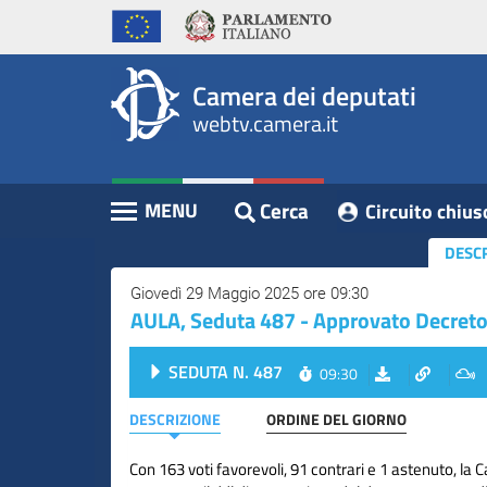
WebTV
Vai
Vai
Home
al
al
Camera
contenuto
menu
Assemblea
principale
di
dei
Camera dei deputati
navigazione
Presidente
webtv.camera.it
Deputati
Commissioni
Eventi
Cerca
MENU
Circuito chius
Contenuto
Conferenze
DESC
Stampa
Giovedì 29 Maggio 2025 ore 09:30
AULA, Seduta 487 - Approvato Decreto
Cerca
Circuito
SEDUTA N. 487
09:30
chiuso
digitale
DESCRIZIONE
ORDINE DEL GIORNO
Con 163 voti favorevoli, 91 contrari e 1 astenuto, la