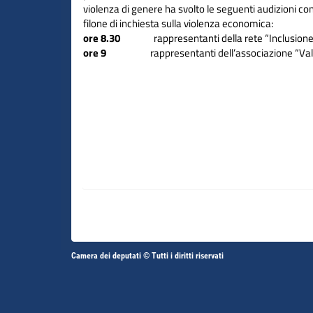
violenza di genere ha svolto le seguenti audizioni con
filone di inchiesta sulla violenza economica:
ore 8.30
rappresentanti della rete “Inclusion
ore 9
rappresentanti dell’associazione “Valo
Altri
Camera dei deputati © Tutti i diritti riservati
Fine
Vai
Vai
link
al
al
contenuto
contenuto
menu