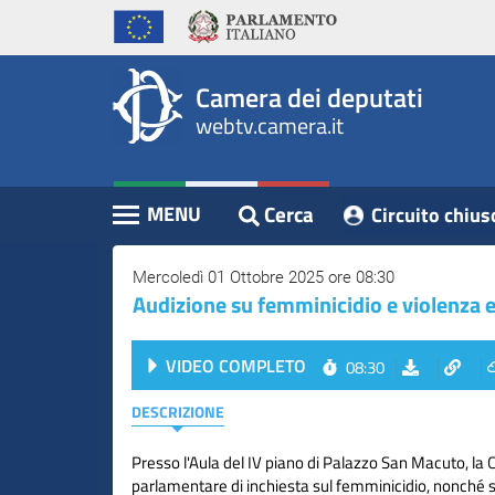
WebTV
Vai
Vai
Home
al
al
Camera
contenuto
menu
Assemblea
principale
di
dei
Camera dei deputati
navigazione
Presidente
webtv.camera.it
Deputati
Commissioni
Eventi
Cerca
MENU
Circuito chius
Contenuto
Conferenze
Stampa
Mercoledì 01 Ottobre 2025 ore 08:30
​Audizione su femminicidio e violenza
Cerca
VIDEO COMPLETO
08:30
Circuito
chiuso
DESCRIZIONE
digitale
Presso l'Aula del IV piano di Palazzo San Macuto, l
parlamentare di inchiesta sul femminicidio, nonché 