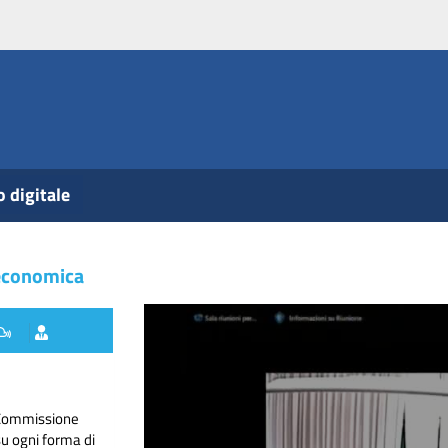
o digitale
 economica
a Commissione
su ogni forma di