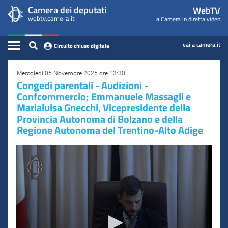
WebTV
Vai
Vai
Camera dei deputati
WebTV
Home
al
al
webtv.camera.it
La Camera in diretta video
Camera
contenuto
menu
Assemblea
principale
di
dei
Contenuto
navigazione
vai a camera.it
Circuito chiuso digitale
Presidente
Deputati
Commissioni
Mercoledì 05 Novembre 2025 ore 13:30
Congedi parentali - Audizioni -
Confcommercio; Emmanuele Massagli e
Eventi
Marialuisa Gnecchi, Vicepresidente della
Provincia Autonoma di Bolzano e della
Conferenze Stampa
Regione Autonoma del Trentino-Alto Adige
Cerca
Circuito chiuso digitale