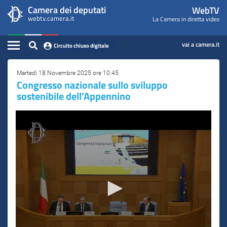
WebTV
Vai
Vai
Camera dei deputati
WebTV
Home
al
al
webtv.camera.it
La Camera in diretta video
Camera
contenuto
menu
Assemblea
principale
di
dei
Contenuto
navigazione
vai a camera.it
Circuito chiuso digitale
Presidente
Deputati
Commissioni
Martedì 18 Novembre 2025 ore 10:45
​Congresso nazionale sullo sviluppo
sostenibile dell'Appennino
Eventi
Conferenze Stampa
Cerca
Circuito chiuso digitale