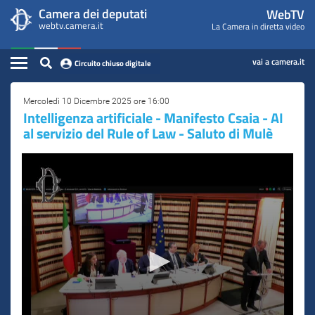
WebTV
Vai
Vai
Camera dei deputati
WebTV
Home
al
al
webtv.camera.it
La Camera in diretta video
Camera
contenuto
menu
Assemblea
principale
di
dei
Contenuto
navigazione
vai a camera.it
Circuito chiuso digitale
Presidente
Deputati
Commissioni
Mercoledì 10 Dicembre 2025 ore 16:00
Intelligenza artificiale - Manifesto Csaia - AI
al servizio del Rule of Law - Saluto di Mulè
Eventi
Conferenze Stampa
Cerca
Circuito chiuso digitale