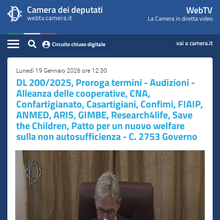
WebTV
Vai
Vai
Camera dei deputati
WebTV
Home
al
al
webtv.camera.it
La Camera in diretta video
Camera
contenuto
menu
Assemblea
principale
di
dei
Contenuto
navigazione
vai a camera.it
Circuito chiuso digitale
Presidente
Deputati
Commissioni
Lunedì 19 Gennaio 2026 ore 12:30
DL 200/2025, Proroga termini - Audizioni -
Alleanza delle cooperative, CNA,
Eventi
Confartigianato, Casartigiani, Confimi, FIAIP,
ANMED, ARIS, GIMBE, Research4life, Save
Conferenze Stampa
the Children, Patto per un nuovo welfare
Cerca
sulla non autosufficienza - C. 2753 Governo
Circuito chiuso digitale