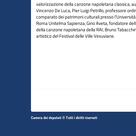
valorizzazione della canzone napoletana classica, au
Vincenzo De Luca, Pier Luigi Petrillo, professore ordina
comparato dei patrimoni culturali presso l’Università 
Roma Unitelma Sapienza, Gino Aveta, fondatore dell'
della canzone napoletana della RAI, Bruno Tabacchini
artistico del Festival delle Ville Vesuviane.
Altri
Camera dei deputati © Tutti i diritti riservati
Fine
Vai
Vai
link
al
al