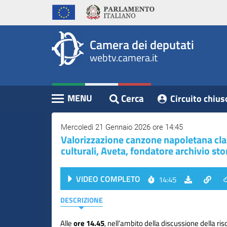
WebTV
Vai
Vai
Home
al
al
Camera
contenuto
menu
Assemblea
principale
di
dei
Camera dei deputati
navigazione
Presidente
webtv.camera.it
Deputati
Commissioni
Eventi
Cerca
MENU
Circuito chius
Contenuto
Conferenze
Stampa
Mercoledì 21 Gennaio 2026 ore 14:45
Valorizzazione canzone napoletana class
Cerca
culturali, Aveta, fondatore archivio st
Circuito
VIDEO COMPLETO
14:45
chiuso
digitale
DESCRIZIONE
Alle
ore 14.45
, nell’ambito della discussione della ris