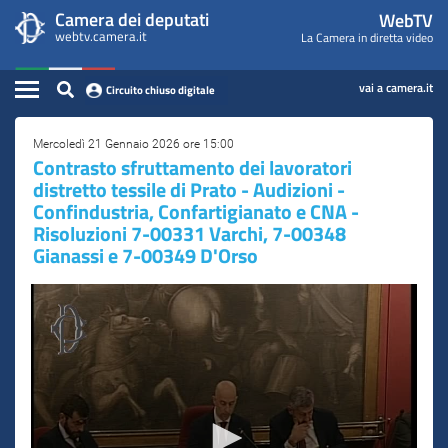
WebTV
Vai
Vai
Camera dei deputati
WebTV
Home
al
al
webtv.camera.it
La Camera in diretta video
Camera
contenuto
menu
Assemblea
principale
di
dei
Contenuto
navigazione
vai a camera.it
Circuito chiuso digitale
Presidente
Deputati
Commissioni
Mercoledì 21 Gennaio 2026 ore 15:00
Contrasto sfruttamento dei lavoratori
distretto tessile di Prato - Audizioni -
Eventi
Confindustria, Confartigianato e CNA -
Risoluzioni 7-00331 Varchi, 7-00348
Conferenze Stampa
Gianassi e 7-00349 D'Orso
Cerca
Circuito chiuso digitale