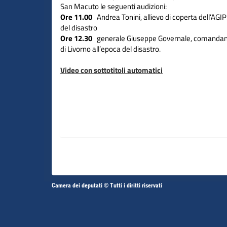
San Macuto le seguenti audizioni:
Ore 11.00
Andrea Tonini, allievo di coperta dell’AGI
del disastro
Ore 12.30
generale Giuseppe Governale, comandante
di Livorno all’epoca del disastro.
Video con sottotitoli automatici
Altri
Camera dei deputati © Tutti i diritti riservati
Fine
Vai
Vai
link
al
al
contenuto
contenuto
menu