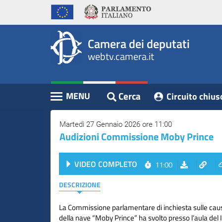
WebTV
Vai
Vai
Home
al
al
Camera
contenuto
menu
Assemblea
principale
di
dei
Camera dei deputati
navigazione
Presidente
webtv.camera.it
Deputati
Commissioni
Eventi
Cerca
MENU
Circuito chius
Contenuto
Conferenze
Stampa
Martedì 27 Gennaio 2026 ore 11:00
Audizioni Commissione Moby Prince
Cerca
VIDEO COMPLETO
11:00
Circuito
chiuso
DESCRIZIONE
digitale
La Commissione parlamentare di inchiesta sulle caus
della nave “Moby Prince” ha svolto presso l’aula del 