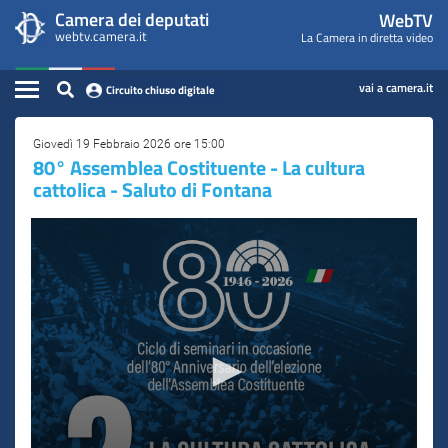
WebTV
Vai
Vai
Camera dei deputati
WebTV
Home
al
al
webtv.camera.it
La Camera in diretta video
Camera
contenuto
menu
Assemblea
principale
di
dei
Contenuto
navigazione
vai a camera.it
Circuito chiuso digitale
Presidente
Deputati
Commissioni
Giovedì 19 Febbraio 2026 ore 15:00
80° Assemblea Costituente - La cultura
cattolica - Saluto di Fontana
Eventi
Conferenze Stampa
Cerca
Circuito chiuso digitale