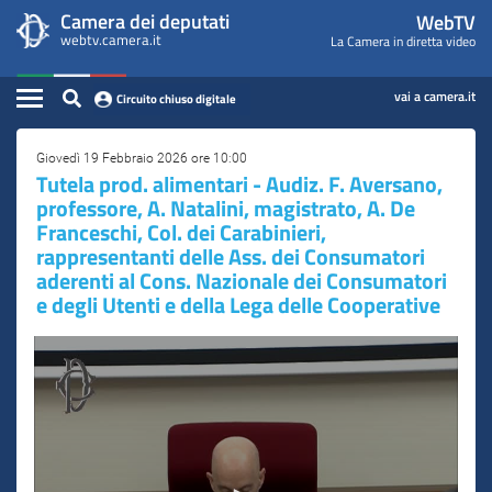
WebTV
Vai
Vai
Camera dei deputati
WebTV
Home
al
al
webtv.camera.it
La Camera in diretta video
Camera
contenuto
menu
Assemblea
principale
di
dei
Contenuto
navigazione
vai a camera.it
Circuito chiuso digitale
Presidente
Deputati
Commissioni
Giovedì 19 Febbraio 2026 ore 10:00
Tutela prod. alimentari - Audiz. F. Aversano,
professore, A. Natalini, magistrato, A. De
Eventi
Franceschi, Col. dei Carabinieri,
rappresentanti delle Ass. dei Consumatori
Conferenze Stampa
aderenti al Cons. Nazionale dei Consumatori
Cerca
e degli Utenti e della Lega delle Cooperative
Circuito chiuso digitale