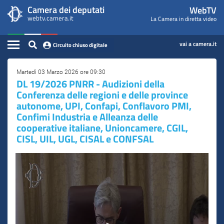
WebTV
Vai
Vai
Camera dei deputati
WebTV
Home
al
al
webtv.camera.it
La Camera in diretta video
Camera
contenuto
menu
Assemblea
principale
di
dei
Contenuto
navigazione
vai a camera.it
Circuito chiuso digitale
Presidente
Deputati
Commissioni
Martedì 03 Marzo 2026 ore 09:30
DL 19/2026 PNRR - Audizioni della
Conferenza delle regioni e delle province
Eventi
autonome, UPI, Confapi, Conflavoro PMI,
Confimi Industria e Alleanza delle
Conferenze Stampa
cooperative italiane, Unioncamere, CGIL,
Cerca
CISL, UIL, UGL, CISAL e CONFSAL
Circuito chiuso digitale