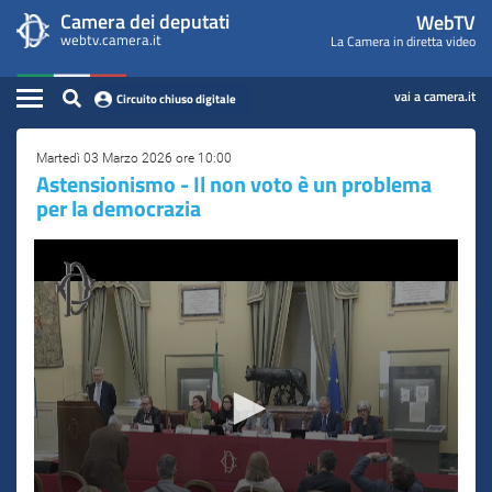
WebTV
Vai
Vai
Camera dei deputati
WebTV
Home
al
al
webtv.camera.it
La Camera in diretta video
Camera
contenuto
menu
Assemblea
principale
di
dei
Contenuto
navigazione
vai a camera.it
Circuito chiuso digitale
Presidente
Deputati
Commissioni
Martedì 03 Marzo 2026 ore 10:00
​Astensionismo - Il non voto è un problema
per la democrazia
Eventi
Conferenze Stampa
Cerca
Circuito chiuso digitale