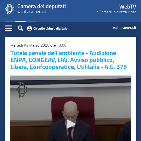
WebTV
Vai
Vai
Camera dei deputati
WebTV
Home
al
al
webtv.camera.it
La Camera in diretta video
Camera
contenuto
menu
Assemblea
principale
di
dei
Contenuto
navigazione
vai a camera.it
Circuito chiuso digitale
Presidente
Deputati
Commissioni
Martedì 03 Marzo 2026 ore 13:00
Tutela penale dell'ambiente - Audizione
ENPA, CONGEAV, LAV, Avviso pubblico,
Eventi
Libera, Confcooperative, Utilitalia - A.G. 375
Conferenze Stampa
Cerca
Circuito chiuso digitale