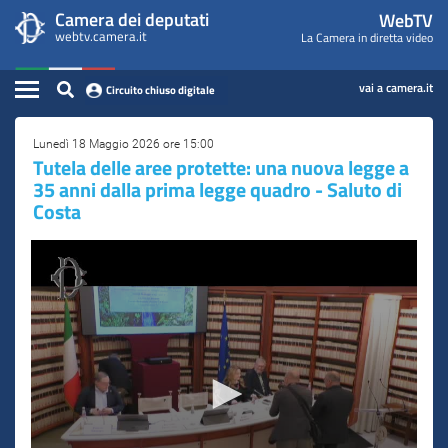
WebTV
Vai
Vai
Camera dei deputati
WebTV
Home
al
al
webtv.camera.it
La Camera in diretta video
Camera
contenuto
menu
Assemblea
principale
di
dei
Contenuto
navigazione
vai a camera.it
Circuito chiuso digitale
Presidente
Deputati
Commissioni
Lunedì 18 Maggio 2026 ore 15:00
​Tutela delle aree protette: una nuova legge a
35 anni dalla prima legge quadro - Saluto di
Eventi
Costa
Conferenze Stampa
Cerca
Circuito chiuso digitale