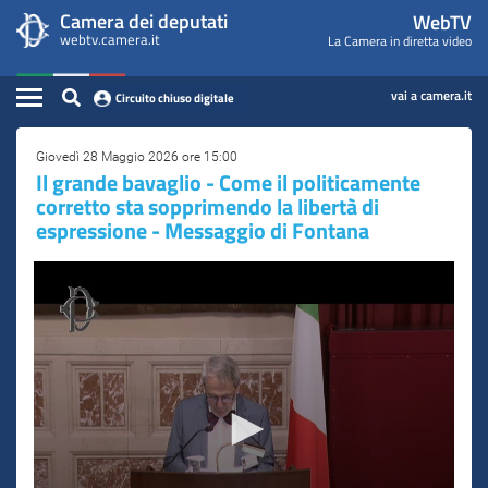
WebTV
Vai
Vai
Camera dei deputati
WebTV
Home
al
al
webtv.camera.it
La Camera in diretta video
Camera
contenuto
menu
Assemblea
principale
di
dei
Contenuto
navigazione
vai a camera.it
Circuito chiuso digitale
Presidente
Deputati
Commissioni
Giovedì 28 Maggio 2026 ore 15:00
Il grande bavaglio - Come il politicamente
corretto sta sopprimendo la libertà di
Eventi
espressione - Messaggio di Fontana
Conferenze Stampa
Cerca
Circuito chiuso digitale