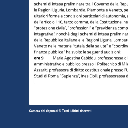
schemi di intesa preliminare tra il Governo della Repu
le Regioni Liguria, Lombardia, Piemonte e Veneto, per
ulteriori forme e condizioni particolari di autonomia, 
dell’articolo 116, terzo comma, della Costituzione, n
“protezione civile”, “professioni” e “previdenza co
integrativa”, nonché degli schemi di intesa preliminar
della Repubblica italiana e le Regioni Liguria, Lomba
Veneto nelle materie “tutela della salute” e “coordi
finanza pubblica” ha svolto le seguenti audizioni:
ore 9
Maria Agostina Cabiddu, professoressa di d
amministrativo e pubblico presso il Politecnico di M
Azzariti, professore di diritto costituzionale presso l’
Studi di Roma “Sapienza”, Ines Ciolli, professoressa di
costituzionale presso l’Università degli Studi di Rom
ore 10
Roberta Calvano, professoressa di diritto c
presso l’Università degli Studi di Roma Unitelma Sa
Pertici, professore di diritto costituzionale presso l’Un
Guido Rivosecchi, professore di diritto costituzional
Altri
l’Università di Padova
Camera dei deputati © Tutti i diritti riservati
Fine
ore 11
rappresentanti della CGIL, di Svimez, e del 
Vai
Vai
link
salute
al
al