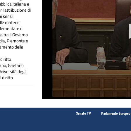
bblica italiana e
 l’attribuzione di
ai sensi
elle materie
mplementare e
e tra il Governo
rdia, Piemonte e
namento della
iritto
ilano, Gaetano
Università degli
 diritto
a “Sapienza”
ostituzionale
pienza, Andrea
iversità di Pisa,
e presso
Senato TV
Parlamento Europeo
Forum diritto