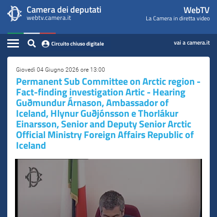
WebTV
Vai
Vai
Camera dei deputati
WebTV
Home
al
al
webtv.camera.it
La Camera in diretta video
Camera
contenuto
menu
Assemblea
principale
di
dei
Contenuto
navigazione
vai a camera.it
Circuito chiuso digitale
Presidente
Deputati
Commissioni
Giovedì 04 Giugno 2026 ore 13:00
Permanent Sub Committee on Arctic region -
Fact-finding investigation Artic - Hearing
Eventi
Guðmundur Árnason, Ambassador of
Iceland, Hlynur Guðjónsson e Thorlákur
Conferenze Stampa
Einarsson, Senior and Deputy Senior Arctic
Cerca
Official Ministry Foreign Affairs Republic of
Iceland
Circuito chiuso digitale