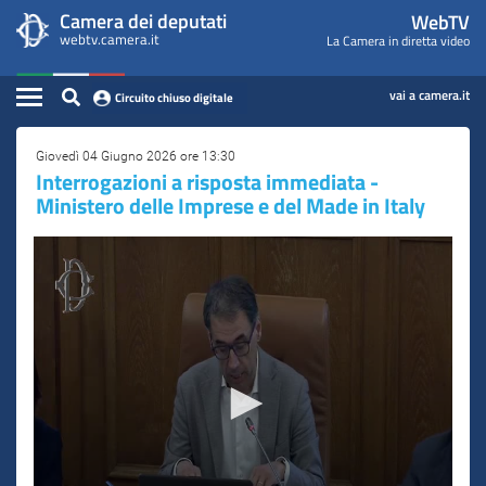
WebTV
Vai
Vai
Camera dei deputati
WebTV
Home
al
al
webtv.camera.it
La Camera in diretta video
Camera
contenuto
menu
Assemblea
principale
di
dei
Contenuto
navigazione
vai a camera.it
Circuito chiuso digitale
Presidente
Deputati
Commissioni
Giovedì 04 Giugno 2026 ore 13:30
Interrogazioni a risposta immediata -
Ministero delle Imprese e del Made in Italy
Eventi
Conferenze Stampa
Cerca
Circuito chiuso digitale