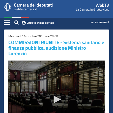
WebTV
Vai
Vai
Camera dei deputati
WebTV
Home
al
al
webtv.camera.it
La Camera in diretta video
Camera
contenuto
menu
Assemblea
principale
di
dei
Contenuto
navigazione
vai a camera.it
Circuito chiuso digitale
Presidente
Deputati
Commissioni
Mercoledì 16 Ottobre 2013 ore 20:00
COMMISSIONI RIUNITE - Sistema sanitario e
finanza pubblica, audizione Ministro
Eventi
Lorenzin
Conferenze Stampa
Cerca
Circuito chiuso digitale