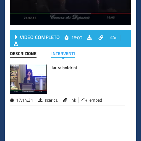
VIDEO COMPLETO
16:00
DESCRIZIONE
INTERVENTI
laura boldrini
17:14:31
scarica
link
embed