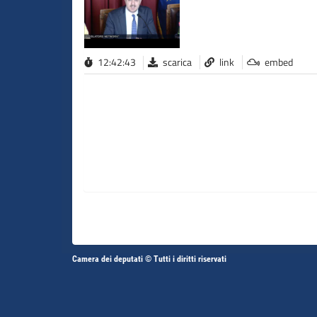
12:42:43
scarica
link
embed
Altri
Camera dei deputati © Tutti i diritti riservati
Fine
Vai
Vai
link
al
al
contenuto
contenuto
menu